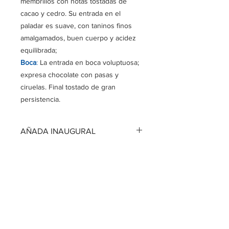
membrillos con notas tostadas de
cacao y cedro. Su entrada en el
paladar es suave, con taninos finos
amalgamados, buen cuerpo y acidez
equilibrada;
Boca
:
La entrada en boca
voluptuosa;
expresa chocolate con pasas y
ciruelas. Final tostado de gran
persistencia.
AÑADA INAUGURAL
LABORUM DE PARCELA PETIT
VERDOT 2016
Bodega
Córdoba 32 (CP 4427)
Cafayate, Salta, Argentina.