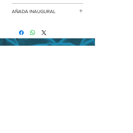
Laborum Tannat Single Vineyard 2019
AÑADA INAUGURAL
92pts. Tim Atkin´s Argentina 2022
Special Report
LABORUM TANNAT SINGLE
VINEYARD 2003
Bodega
Córdoba 32 (CP 4427)
Cafayate, Salta, Argentina.
+54 386 842 2007
Ver Mapa
Oficina comercial
Av Belgrano 1191 (CP 4400)
Salta, Argentina
+54 387 431 5157
Comprá Seguro