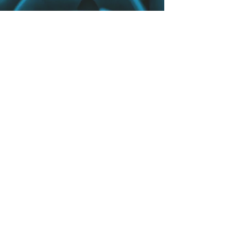
Comprá Seguro
Tienda de Confianza
Envíos de 48hs. a 72hs en CABA
(Argentina)
Envíos a todo el país, exceptuando
Tierra del Fuego
Seguimiento de entregas
VER POLÍTICA DE DEVOLUCIONES
Y REEMBOLSOS