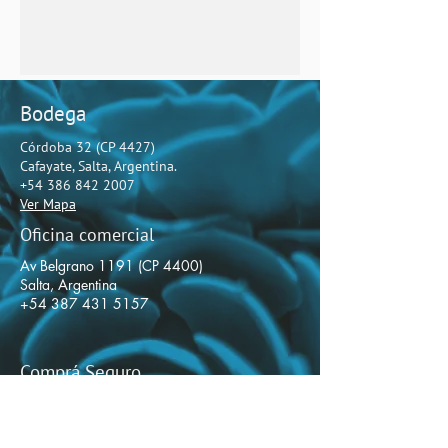
Bodega
Córdoba 32 (CP 4427)
Cafayate, Salta, Argentina.
+54 386 842 2007
Ver Mapa
Oficina comercial
Av Belgrano 1191 (CP 4400)
Salta, Argentina
+54 387 431 5157
Comprá Seguro